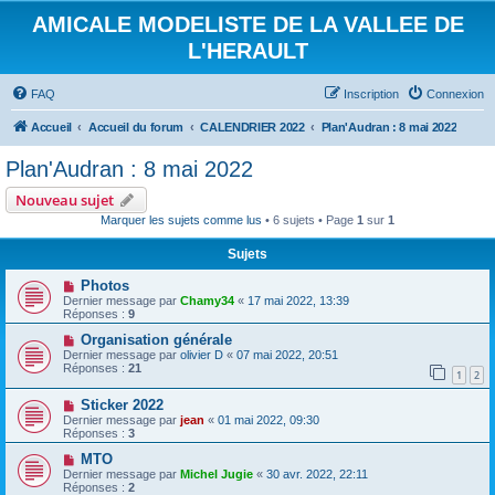
AMICALE MODELISTE DE LA VALLEE DE
L'HERAULT
FAQ
Inscription
Connexion
Accueil
Accueil du forum
CALENDRIER 2022
Plan'Audran : 8 mai 2022
Plan'Audran : 8 mai 2022
Nouveau sujet
Marquer les sujets comme lus
• 6 sujets • Page
1
sur
1
Sujets
Photos
Dernier message par
Chamy34
«
17 mai 2022, 13:39
Réponses :
9
Organisation générale
Dernier message par
olivier D
«
07 mai 2022, 20:51
Réponses :
21
1
2
Sticker 2022
Dernier message par
jean
«
01 mai 2022, 09:30
Réponses :
3
MTO
Dernier message par
Michel Jugie
«
30 avr. 2022, 22:11
Réponses :
2