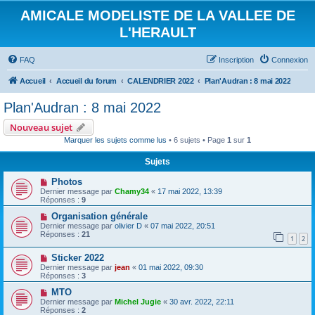
AMICALE MODELISTE DE LA VALLEE DE
L'HERAULT
FAQ
Inscription
Connexion
Accueil
Accueil du forum
CALENDRIER 2022
Plan'Audran : 8 mai 2022
Plan'Audran : 8 mai 2022
Nouveau sujet
Marquer les sujets comme lus
• 6 sujets • Page
1
sur
1
Sujets
Photos
Dernier message par
Chamy34
«
17 mai 2022, 13:39
Réponses :
9
Organisation générale
Dernier message par
olivier D
«
07 mai 2022, 20:51
Réponses :
21
1
2
Sticker 2022
Dernier message par
jean
«
01 mai 2022, 09:30
Réponses :
3
MTO
Dernier message par
Michel Jugie
«
30 avr. 2022, 22:11
Réponses :
2