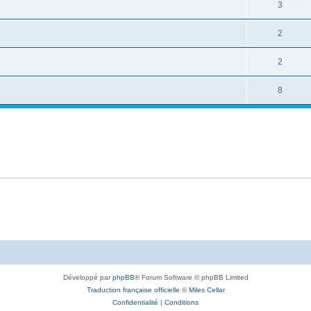
3
2
2
8
Développé par
phpBB
® Forum Software © phpBB Limited
Traduction française officielle
©
Miles Cellar
Confidentialité
|
Conditions