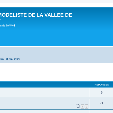
MODELISTE DE LA VALLEE DE
T
um de l'AMVH
an : 8 mai 2022
RÉPONSES
9
21
1
2