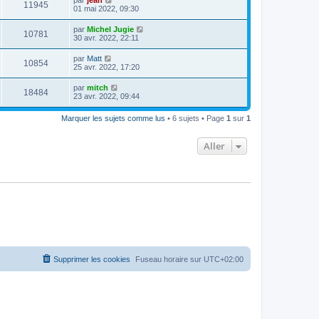
11945
01 mai 2022, 09:30
par
Michel Jugie
10781
30 avr. 2022, 22:11
par
Matt
10854
25 avr. 2022, 17:20
par
mitch
18484
23 avr. 2022, 09:44
Marquer les sujets comme lus
• 6 sujets • Page
1
sur
1
Aller
Supprimer les cookies
Fuseau horaire sur
UTC+02:00