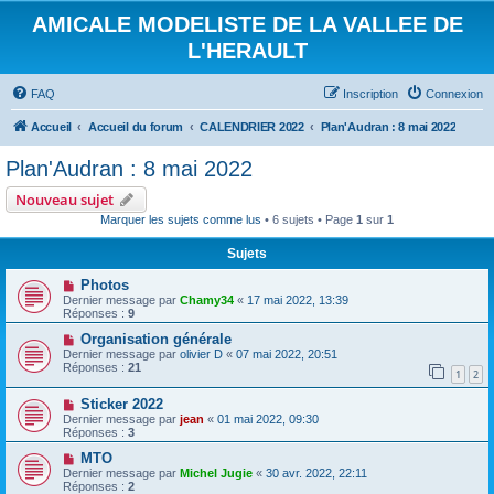
AMICALE MODELISTE DE LA VALLEE DE
L'HERAULT
FAQ
Inscription
Connexion
Accueil
Accueil du forum
CALENDRIER 2022
Plan'Audran : 8 mai 2022
Plan'Audran : 8 mai 2022
Nouveau sujet
Marquer les sujets comme lus
• 6 sujets • Page
1
sur
1
Sujets
Photos
Dernier message par
Chamy34
«
17 mai 2022, 13:39
Réponses :
9
Organisation générale
Dernier message par
olivier D
«
07 mai 2022, 20:51
Réponses :
21
1
2
Sticker 2022
Dernier message par
jean
«
01 mai 2022, 09:30
Réponses :
3
MTO
Dernier message par
Michel Jugie
«
30 avr. 2022, 22:11
Réponses :
2