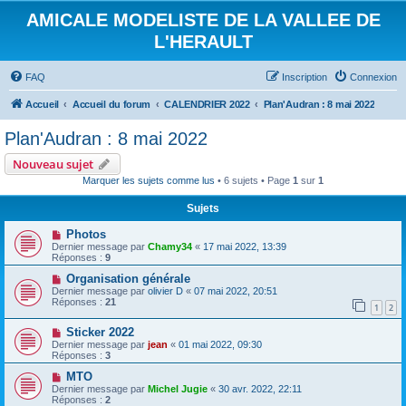
AMICALE MODELISTE DE LA VALLEE DE
L'HERAULT
FAQ
Inscription
Connexion
Accueil
Accueil du forum
CALENDRIER 2022
Plan'Audran : 8 mai 2022
Plan'Audran : 8 mai 2022
Nouveau sujet
Marquer les sujets comme lus
• 6 sujets • Page
1
sur
1
Sujets
Photos
Dernier message par
Chamy34
«
17 mai 2022, 13:39
Réponses :
9
Organisation générale
Dernier message par
olivier D
«
07 mai 2022, 20:51
Réponses :
21
1
2
Sticker 2022
Dernier message par
jean
«
01 mai 2022, 09:30
Réponses :
3
MTO
Dernier message par
Michel Jugie
«
30 avr. 2022, 22:11
Réponses :
2