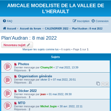
AMICALE MODELISTE DE LA VALLEE DE
L'HERAULT
FAQ
Inscription
Connexion
Accueil
Accueil du forum
CALENDRIER 2022
Plan'Audran : 8 mai 2022
Plan'Audran : 8 mai 2022
Nouveau sujet
Marquer les sujets comme lus
• 6 sujets • Page
1
sur
1
Sujets
Photos
Dernier message par
Chamy34
«
17 mai 2022, 13:39
Réponses :
9
Organisation générale
Dernier message par
olivier D
«
07 mai 2022, 20:51
Réponses :
21
1
2
Sticker 2022
Dernier message par
jean
«
01 mai 2022, 09:30
Réponses :
3
MTO
Dernier message par
Michel Jugie
«
30 avr. 2022, 22:11
Réponses :
2