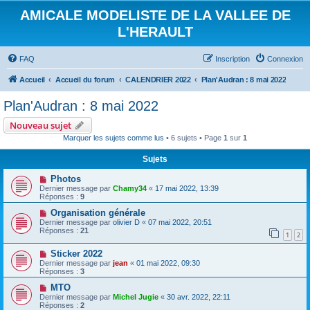
AMICALE MODELISTE DE LA VALLEE DE
L'HERAULT
FAQ
Inscription
Connexion
Accueil
Accueil du forum
CALENDRIER 2022
Plan'Audran : 8 mai 2022
Plan'Audran : 8 mai 2022
Nouveau sujet
Marquer les sujets comme lus
• 6 sujets • Page
1
sur
1
Sujets
Photos
Dernier message par
Chamy34
«
17 mai 2022, 13:39
Réponses :
9
Organisation générale
Dernier message par
olivier D
«
07 mai 2022, 20:51
Réponses :
21
1
2
Sticker 2022
Dernier message par
jean
«
01 mai 2022, 09:30
Réponses :
3
MTO
Dernier message par
Michel Jugie
«
30 avr. 2022, 22:11
Réponses :
2