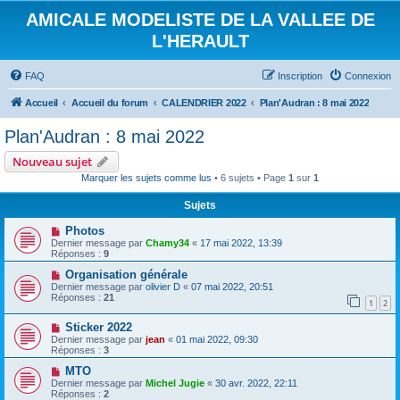
AMICALE MODELISTE DE LA VALLEE DE
L'HERAULT
FAQ
Inscription
Connexion
Accueil
Accueil du forum
CALENDRIER 2022
Plan'Audran : 8 mai 2022
Plan'Audran : 8 mai 2022
Nouveau sujet
Marquer les sujets comme lus
• 6 sujets • Page
1
sur
1
Sujets
Photos
Dernier message par
Chamy34
«
17 mai 2022, 13:39
Réponses :
9
Organisation générale
Dernier message par
olivier D
«
07 mai 2022, 20:51
Réponses :
21
1
2
Sticker 2022
Dernier message par
jean
«
01 mai 2022, 09:30
Réponses :
3
MTO
Dernier message par
Michel Jugie
«
30 avr. 2022, 22:11
Réponses :
2