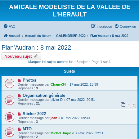
AMICALE MODELISTE DE LA VALLEE DE
L'HERAULT
FAQ
Inscription
Connexion
Accueil
Accueil du forum
CALENDRIER 2022
Plan'Audran : 8 mai 2022
Plan'Audran : 8 mai 2022
Nouveau sujet
Marquer les sujets comme lus
• 6 sujets • Page
1
sur
1
Sujets
Photos
Dernier message par
Chamy34
«
17 mai 2022, 13:39
Réponses :
9
Organisation générale
Dernier message par
olivier D
«
07 mai 2022, 20:51
Réponses :
21
1
2
Sticker 2022
Dernier message par
jean
«
01 mai 2022, 09:30
Réponses :
3
MTO
Dernier message par
Michel Jugie
«
30 avr. 2022, 22:11
Réponses :
2