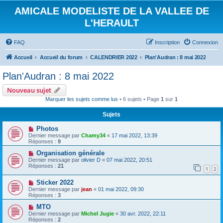
AMICALE MODELISTE DE LA VALLEE DE
L'HERAULT
FAQ
Inscription
Connexion
Accueil
Accueil du forum
CALENDRIER 2022
Plan'Audran : 8 mai 2022
Plan'Audran : 8 mai 2022
Nouveau sujet
Marquer les sujets comme lus
• 6 sujets • Page
1
sur
1
Sujets
Photos
Dernier message par
Chamy34
«
17 mai 2022, 13:39
Réponses :
9
Organisation générale
Dernier message par
olivier D
«
07 mai 2022, 20:51
Réponses :
21
1
2
Sticker 2022
Dernier message par
jean
«
01 mai 2022, 09:30
Réponses :
3
MTO
Dernier message par
Michel Jugie
«
30 avr. 2022, 22:11
Réponses :
2