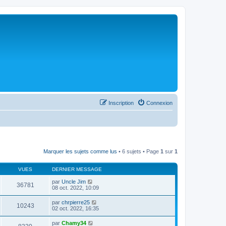
Inscription
Connexion
Marquer les sujets comme lus
• 6 sujets • Page
1
sur
1
VUES
DERNIER MESSAGE
par
Uncle Jim
36781
08 oct. 2022, 10:09
par
chrpierre25
10243
02 oct. 2022, 16:35
par
Chamy34