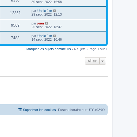
8330
30 sept. 2022, 16:58
par
Uncle Jim
12851
29 sept. 2022, 12:13
par
jean
9569
26 sept. 2022, 18:47
par
Uncle Jim
7483
14 sept. 2022, 10:46
Marquer les sujets comme lus
• 6 sujets • Page
1
sur
1
Aller
Supprimer les cookies
Fuseau horaire sur
UTC+02:00