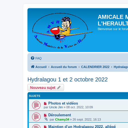
AMICALE 
L'HERAUL
Bienvenue sur le for
FAQ
Accueil
Accueil du forum
CALENDRIER 2022
Hydralago
Hydralagou 1 et 2 octobre 2022
Nouveau sujet
SUJETS
Photos et vidéos
par
Uncle Jim
» 08 oct. 2022, 10:09
Déroulement
par
Chamy34
» 26 sept. 2022, 16:13
Maintien d'un Hydralagou 2022, allégé