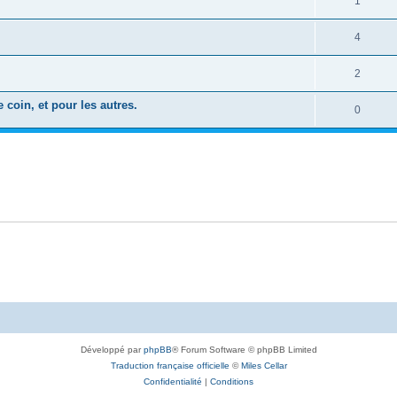
1
4
2
coin, et pour les autres.
0
Développé par
phpBB
® Forum Software © phpBB Limited
Traduction française officielle
©
Miles Cellar
Confidentialité
|
Conditions