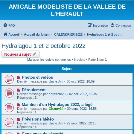
AMICALE MODELISTE DE LA VALLEE DE
L'HERAULT
FAQ
Inscription
Connexion
Accueil
Accueil du forum
CALENDRIER 2022
Hydralagou 1 et 2 octobre 2022
Hydralagou 1 et 2 octobre 2022
Nouveau sujet
Marquer les sujets comme lus
• 6 sujets • Page
1
sur
1
Sujets
Photos et vidéos
Dernier message par
Uncle Jim
«
08 oct. 2022, 10:09
Déroulement
Dernier message par
chrpierre25
«
02 oct. 2022, 16:35
Réponses :
2
Maintien d'un Hydralagou 2022, allégé
Dernier message par
Chamy34
«
30 sept. 2022, 16:58
Réponses :
1
Prévisions Météo
Dernier message par
Uncle Jim
«
29 sept. 2022, 12:13
Réponses :
4
Consignes de sécurité