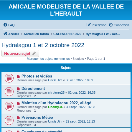
AMICALE MODELISTE DE LA VALLEE DE
L'HERAULT
FAQ
Inscription
Connexion
Accueil
Accueil du forum
CALENDRIER 2022
Hydralagou 1 et 2 octobre 2022
Hydralagou 1 et 2 octobre 2022
Nouveau sujet
Marquer les sujets comme lus
• 6 sujets • Page
1
sur
1
Sujets
Photos et vidéos
Dernier message par
Uncle Jim
«
08 oct. 2022, 10:09
Déroulement
Dernier message par
chrpierre25
«
02 oct. 2022, 16:35
Réponses :
2
Maintien d'un Hydralagou 2022, allégé
Dernier message par
Chamy34
«
30 sept. 2022, 16:58
Réponses :
1
Prévisions Météo
Dernier message par
Uncle Jim
«
29 sept. 2022, 12:13
Réponses :
4
Consignes de sécurité