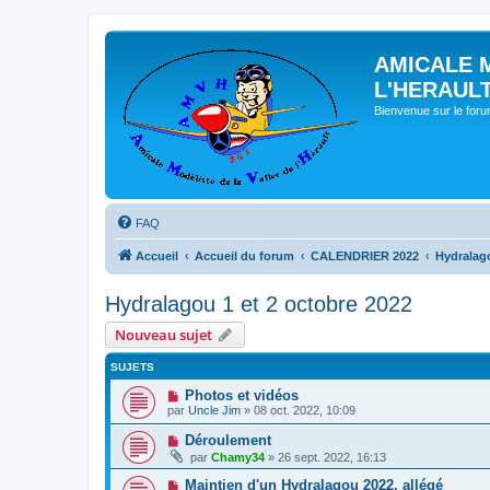
AMICALE 
L'HERAUL
Bienvenue sur le for
FAQ
Accueil
Accueil du forum
CALENDRIER 2022
Hydralago
Hydralagou 1 et 2 octobre 2022
Nouveau sujet
SUJETS
Photos et vidéos
par
Uncle Jim
» 08 oct. 2022, 10:09
Déroulement
par
Chamy34
» 26 sept. 2022, 16:13
Maintien d'un Hydralagou 2022, allégé