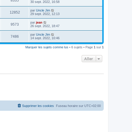
8335
30 sept. 2022, 16:58
par
Uncle Jim
12852
29 sept. 2022, 12:13
par
jean
9573
26 sept. 2022, 18:47
par
Uncle Jim
7486
14 sept. 2022, 10:46
Marquer les sujets comme lus
• 6 sujets • Page
1
sur
1
Aller
Supprimer les cookies
Fuseau horaire sur
UTC+02:00