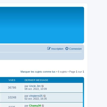
Inscription
Connexion
Marquer les sujets comme lus
• 6 sujets • Page
1
sur
1
VUES
DERNIER MESSAGE
par
Uncle Jim
36786
08 oct. 2022, 10:09
par
chrpierre25
10248
02 oct. 2022, 16:35
par
Chamy34