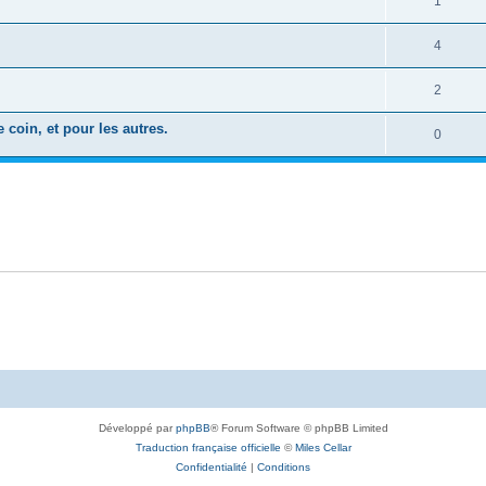
1
4
2
coin, et pour les autres.
0
Développé par
phpBB
® Forum Software © phpBB Limited
Traduction française officielle
©
Miles Cellar
Confidentialité
|
Conditions