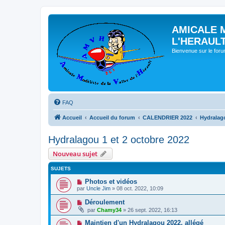
AMICALE 
L'HERAUL
Bienvenue sur le for
FAQ
Accueil
Accueil du forum
CALENDRIER 2022
Hydralago
Hydralagou 1 et 2 octobre 2022
Nouveau sujet
SUJETS
Photos et vidéos
par
Uncle Jim
» 08 oct. 2022, 10:09
Déroulement
par
Chamy34
» 26 sept. 2022, 16:13
Maintien d'un Hydralagou 2022, allégé