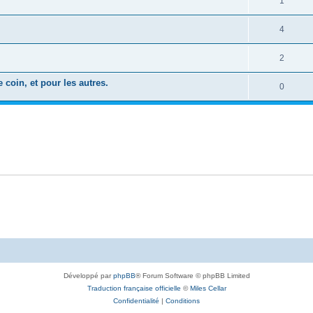
1
4
2
coin, et pour les autres.
0
Développé par
phpBB
® Forum Software © phpBB Limited
Traduction française officielle
©
Miles Cellar
Confidentialité
|
Conditions