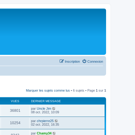
Inscription
Connexion
Marquer les sujets comme lus
• 6 sujets • Page
1
sur
1
VUES
DERNIER MESSAGE
par
Uncle Jim
36801
08 oct. 2022, 10:09
par
chrpierre25
10254
02 oct. 2022, 16:35
par
Chamy34