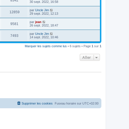
8342
30 sept. 2022, 16:58
par
Uncle Jim
12859
29 sept. 2022, 12:13
par
jean
9581
26 sept. 2022, 18:47
par
Uncle Jim
7493
14 sept. 2022, 10:46
Marquer les sujets comme lus
• 6 sujets • Page
1
sur
1
Aller
Supprimer les cookies
Fuseau horaire sur
UTC+02:00