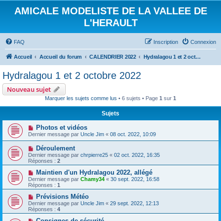
AMICALE MODELISTE DE LA VALLEE DE
L'HERAULT
FAQ
Inscription
Connexion
Accueil
Accueil du forum
CALENDRIER 2022
Hydralagou 1 et 2 octobre 2022
Hydralagou 1 et 2 octobre 2022
Nouveau sujet
Marquer les sujets comme lus
• 6 sujets • Page
1
sur
1
Sujets
Photos et vidéos
Dernier message par
Uncle Jim
«
08 oct. 2022, 10:09
Déroulement
Dernier message par
chrpierre25
«
02 oct. 2022, 16:35
Réponses :
2
Maintien d'un Hydralagou 2022, allégé
Dernier message par
Chamy34
«
30 sept. 2022, 16:58
Réponses :
1
Prévisions Météo
Dernier message par
Uncle Jim
«
29 sept. 2022, 12:13
Réponses :
4
Consignes de sécurité