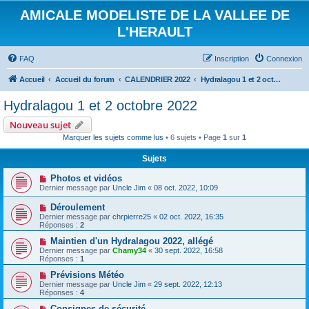
AMICALE MODELISTE DE LA VALLEE DE
L'HERAULT
FAQ
Inscription
Connexion
Accueil
Accueil du forum
CALENDRIER 2022
Hydralagou 1 et 2 octobre 2022
Hydralagou 1 et 2 octobre 2022
Nouveau sujet
Marquer les sujets comme lus
• 6 sujets • Page
1
sur
1
Sujets
Photos et vidéos
Dernier message par
Uncle Jim
«
08 oct. 2022, 10:09
Déroulement
Dernier message par
chrpierre25
«
02 oct. 2022, 16:35
Réponses :
2
Maintien d'un Hydralagou 2022, allégé
Dernier message par
Chamy34
«
30 sept. 2022, 16:58
Réponses :
1
Prévisions Météo
Dernier message par
Uncle Jim
«
29 sept. 2022, 12:13
Réponses :
4
Consignes de sécurité