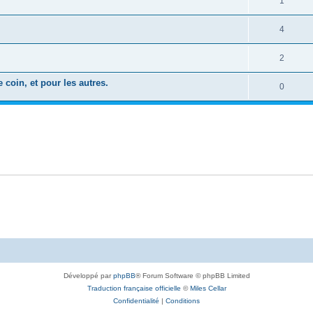
1
4
2
coin, et pour les autres.
0
Développé par
phpBB
® Forum Software © phpBB Limited
Traduction française officielle
©
Miles Cellar
Confidentialité
|
Conditions