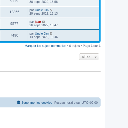
8338
30 sept. 2022, 16:58
par
Uncle Jim
12856
29 sept. 2022, 12:13
par
jean
9577
26 sept. 2022, 18:47
par
Uncle Jim
7490
14 sept. 2022, 10:46
Marquer les sujets comme lus
• 6 sujets • Page
1
sur
1
Aller
Supprimer les cookies
Fuseau horaire sur
UTC+02:00