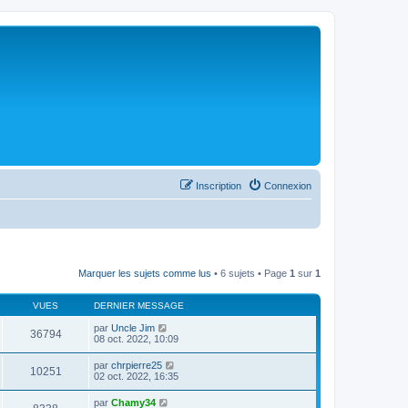
Inscription
Connexion
Marquer les sujets comme lus
• 6 sujets • Page
1
sur
1
VUES
DERNIER MESSAGE
par
Uncle Jim
36794
08 oct. 2022, 10:09
par
chrpierre25
10251
02 oct. 2022, 16:35
par
Chamy34