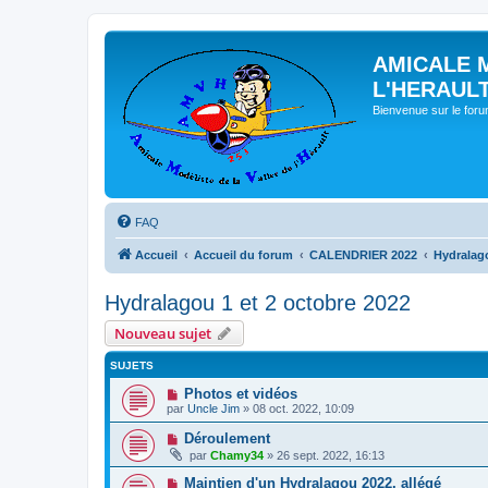
AMICALE 
L'HERAUL
Bienvenue sur le for
FAQ
Accueil
Accueil du forum
CALENDRIER 2022
Hydralago
Hydralagou 1 et 2 octobre 2022
Nouveau sujet
SUJETS
Photos et vidéos
par
Uncle Jim
» 08 oct. 2022, 10:09
Déroulement
par
Chamy34
» 26 sept. 2022, 16:13
Maintien d'un Hydralagou 2022, allégé