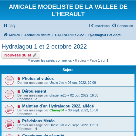
AMICALE MODELISTE DE LA VALLEE DE
L'HERAULT
FAQ
Inscription
Connexion
Accueil
Accueil du forum
CALENDRIER 2022
Hydralagou 1 et 2 octobre 2022
Hydralagou 1 et 2 octobre 2022
Nouveau sujet
Marquer les sujets comme lus
• 6 sujets • Page
1
sur
1
Sujets
Photos et vidéos
Dernier message par
Uncle Jim
«
08 oct. 2022, 10:09
Déroulement
Dernier message par
chrpierre25
«
02 oct. 2022, 16:35
Réponses :
2
Maintien d'un Hydralagou 2022, allégé
Dernier message par
Chamy34
«
30 sept. 2022, 16:58
Réponses :
1
Prévisions Météo
Dernier message par
Uncle Jim
«
29 sept. 2022, 12:13
Réponses :
4
Consignes de sécurité