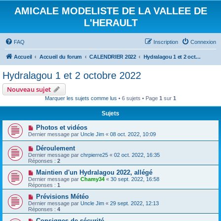
AMICALE MODELISTE DE LA VALLEE DE
L'HERAULT
FAQ
Inscription
Connexion
Accueil
Accueil du forum
CALENDRIER 2022
Hydralagou 1 et 2 octobre 2022
Hydralagou 1 et 2 octobre 2022
Nouveau sujet
Marquer les sujets comme lus
• 6 sujets • Page
1
sur
1
Sujets
Photos et vidéos
Dernier message par
Uncle Jim
«
08 oct. 2022, 10:09
Déroulement
Dernier message par
chrpierre25
«
02 oct. 2022, 16:35
Réponses :
2
Maintien d'un Hydralagou 2022, allégé
Dernier message par
Chamy34
«
30 sept. 2022, 16:58
Réponses :
1
Prévisions Météo
Dernier message par
Uncle Jim
«
29 sept. 2022, 12:13
Réponses :
4
Consignes de sécurité