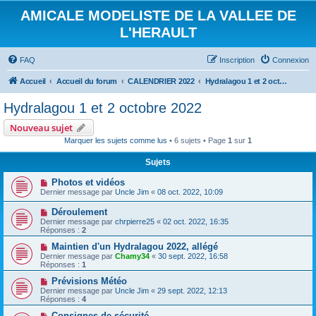
AMICALE MODELISTE DE LA VALLEE DE
L'HERAULT
FAQ
Inscription
Connexion
Accueil
Accueil du forum
CALENDRIER 2022
Hydralagou 1 et 2 octobre 2022
Hydralagou 1 et 2 octobre 2022
Nouveau sujet
Marquer les sujets comme lus
• 6 sujets • Page
1
sur
1
Sujets
Photos et vidéos
Dernier message par
Uncle Jim
«
08 oct. 2022, 10:09
Déroulement
Dernier message par
chrpierre25
«
02 oct. 2022, 16:35
Réponses :
2
Maintien d'un Hydralagou 2022, allégé
Dernier message par
Chamy34
«
30 sept. 2022, 16:58
Réponses :
1
Prévisions Météo
Dernier message par
Uncle Jim
«
29 sept. 2022, 12:13
Réponses :
4
Consignes de sécurité