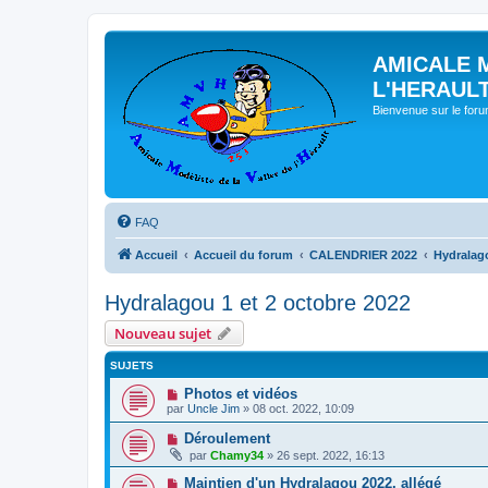
AMICALE 
L'HERAUL
Bienvenue sur le for
FAQ
Accueil
Accueil du forum
CALENDRIER 2022
Hydralago
Hydralagou 1 et 2 octobre 2022
Nouveau sujet
SUJETS
Photos et vidéos
par
Uncle Jim
» 08 oct. 2022, 10:09
Déroulement
par
Chamy34
» 26 sept. 2022, 16:13
Maintien d'un Hydralagou 2022, allégé