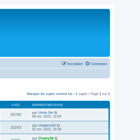
Inscription
Connexion
Marquer les sujets comme lus
• 6 sujets • Page
1
sur
1
VUES
DERNIER MESSAGE
par
Uncle Jim
36780
08 oct. 2022, 10:09
par
chrpierre25
10243
02 oct. 2022, 16:35
par
Chamy34