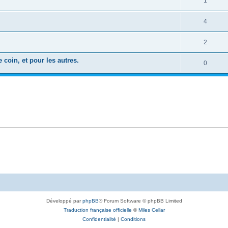
1
4
2
coin, et pour les autres.
0
Développé par
phpBB
® Forum Software © phpBB Limited
Traduction française officielle
©
Miles Cellar
Confidentialité
|
Conditions