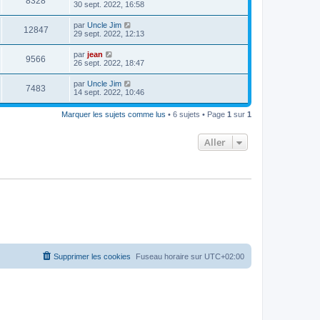
8328
30 sept. 2022, 16:58
par
Uncle Jim
12847
29 sept. 2022, 12:13
par
jean
9566
26 sept. 2022, 18:47
par
Uncle Jim
7483
14 sept. 2022, 10:46
Marquer les sujets comme lus
• 6 sujets • Page
1
sur
1
Aller
Supprimer les cookies
Fuseau horaire sur
UTC+02:00