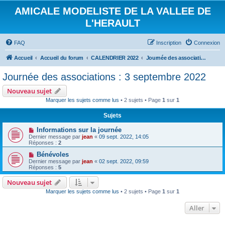
AMICALE MODELISTE DE LA VALLEE DE
L'HERAULT
FAQ
Inscription
Connexion
Accueil
Accueil du forum
CALENDRIER 2022
Journée des associations : 3 septembre 2022
Journée des associations : 3 septembre 2022
Nouveau sujet
Marquer les sujets comme lus
• 2 sujets • Page
1
sur
1
Sujets
Informations sur la journée
Dernier message par
jean
«
09 sept. 2022, 14:05
Réponses :
2
Bénévoles
Dernier message par
jean
«
02 sept. 2022, 09:59
Réponses :
5
Nouveau sujet
Marquer les sujets comme lus
• 2 sujets • Page
1
sur
1
Aller