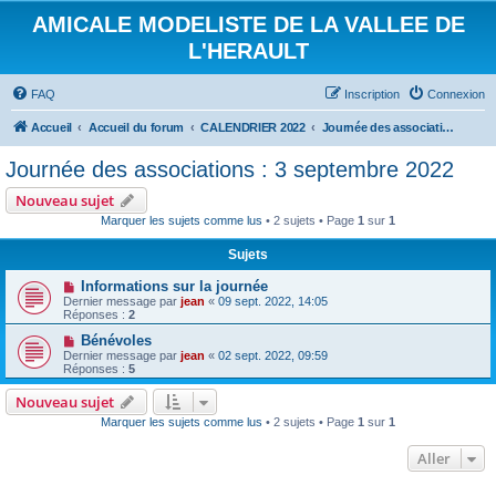
AMICALE MODELISTE DE LA VALLEE DE
L'HERAULT
FAQ
Inscription
Connexion
Accueil
Accueil du forum
CALENDRIER 2022
Journée des associations : 3 septembre 2022
Journée des associations : 3 septembre 2022
Nouveau sujet
Marquer les sujets comme lus
• 2 sujets • Page
1
sur
1
Sujets
Informations sur la journée
Dernier message par
jean
«
09 sept. 2022, 14:05
Réponses :
2
Bénévoles
Dernier message par
jean
«
02 sept. 2022, 09:59
Réponses :
5
Nouveau sujet
Marquer les sujets comme lus
• 2 sujets • Page
1
sur
1
Aller