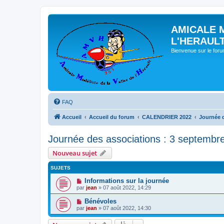
AMICALE 
L'HERAUL
Bienvenue sur le for
FAQ
Accueil
Accueil du forum
CALENDRIER 2022
Journée d
Journée des associations : 3 septembr
Nouveau sujet
SUJETS
Informations sur la journée
par
jean
» 07 août 2022, 14:29
Bénévoles
par
jean
» 07 août 2022, 14:30