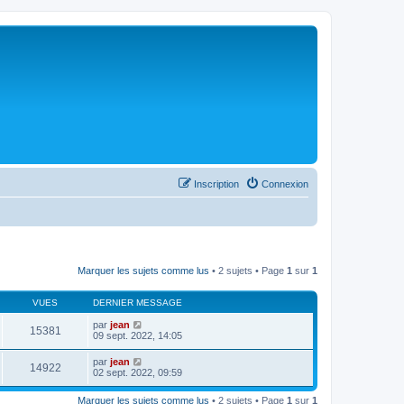
Inscription
Connexion
Marquer les sujets comme lus
• 2 sujets • Page
1
sur
1
VUES
DERNIER MESSAGE
par
jean
15381
09 sept. 2022, 14:05
par
jean
14922
02 sept. 2022, 09:59
Marquer les sujets comme lus
• 2 sujets • Page
1
sur
1