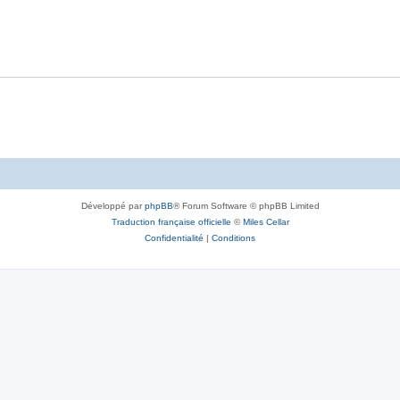
Développé par
phpBB
® Forum Software © phpBB Limited
Traduction française officielle
©
Miles Cellar
Confidentialité
|
Conditions