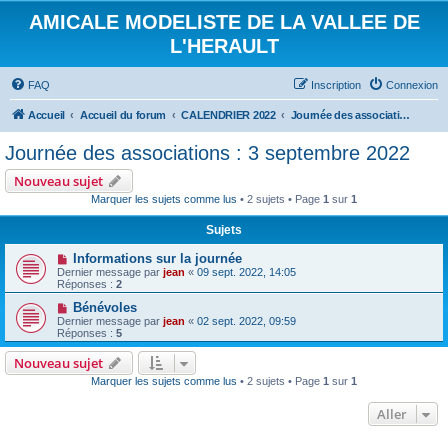
AMICALE MODELISTE DE LA VALLEE DE
L'HERAULT
FAQ
Inscription
Connexion
Accueil
Accueil du forum
CALENDRIER 2022
Journée des associations : 3 septembre 2022
Journée des associations : 3 septembre 2022
Nouveau sujet
Marquer les sujets comme lus
• 2 sujets • Page
1
sur
1
Sujets
Informations sur la journée
Dernier message par
jean
«
09 sept. 2022, 14:05
Réponses :
2
Bénévoles
Dernier message par
jean
«
02 sept. 2022, 09:59
Réponses :
5
Nouveau sujet
Marquer les sujets comme lus
• 2 sujets • Page
1
sur
1
Aller