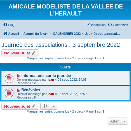
AMICALE MODELISTE DE LA VALLEE DE
L'HERAULT
FAQ
Inscription
Connexion
Accueil
Accueil du forum
CALENDRIER 2022
Journée des associations : 3 septembre 2022
Journée des associations : 3 septembre 2022
Nouveau sujet
Marquer les sujets comme lus
• 2 sujets • Page
1
sur
1
Sujets
Informations sur la journée
Dernier message par
jean
«
09 sept. 2022, 14:05
Réponses :
2
Bénévoles
Dernier message par
jean
«
02 sept. 2022, 09:59
Réponses :
5
Nouveau sujet
Marquer les sujets comme lus
• 2 sujets • Page
1
sur
1
Aller