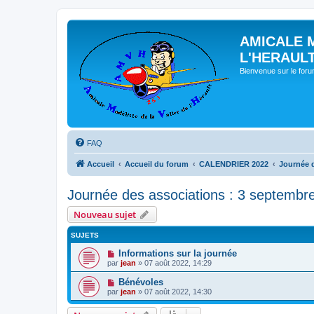
AMICALE 
L'HERAUL
Bienvenue sur le for
FAQ
Accueil
Accueil du forum
CALENDRIER 2022
Journée d
Journée des associations : 3 septembr
Nouveau sujet
SUJETS
Informations sur la journée
par
jean
» 07 août 2022, 14:29
Bénévoles
par
jean
» 07 août 2022, 14:30