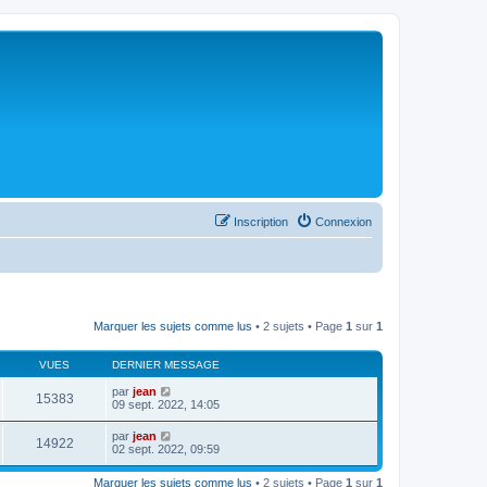
Inscription
Connexion
Marquer les sujets comme lus
• 2 sujets • Page
1
sur
1
VUES
DERNIER MESSAGE
par
jean
15383
09 sept. 2022, 14:05
par
jean
14922
02 sept. 2022, 09:59
Marquer les sujets comme lus
• 2 sujets • Page
1
sur
1