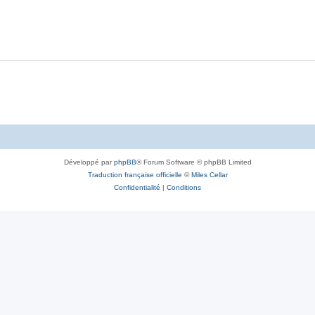
Développé par
phpBB
® Forum Software © phpBB Limited
Traduction française officielle
©
Miles Cellar
Confidentialité
|
Conditions