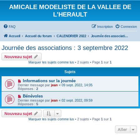
AMICALE MODELISTE DE LA VALLEE DE
L'HERAULT
FAQ
Inscription
Connexion
Accueil
Accueil du forum
CALENDRIER 2022
Journée des associations : 3 septembre 2022
Journée des associations : 3 septembre 2022
Nouveau sujet
Marquer les sujets comme lus
• 2 sujets • Page
1
sur
1
Sujets
Informations sur la journée
Dernier message par
jean
«
09 sept. 2022, 14:05
Réponses :
2
Bénévoles
Dernier message par
jean
«
02 sept. 2022, 09:59
Réponses :
5
Nouveau sujet
Marquer les sujets comme lus
• 2 sujets • Page
1
sur
1
Aller