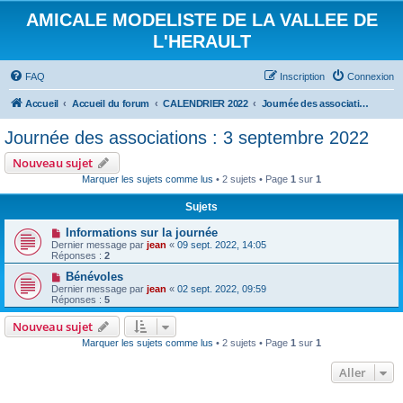
AMICALE MODELISTE DE LA VALLEE DE
L'HERAULT
FAQ
Inscription
Connexion
Accueil
Accueil du forum
CALENDRIER 2022
Journée des associations : 3 septembre 2022
Journée des associations : 3 septembre 2022
Nouveau sujet
Marquer les sujets comme lus
• 2 sujets • Page
1
sur
1
Sujets
Informations sur la journée
Dernier message par
jean
«
09 sept. 2022, 14:05
Réponses :
2
Bénévoles
Dernier message par
jean
«
02 sept. 2022, 09:59
Réponses :
5
Nouveau sujet
Marquer les sujets comme lus
• 2 sujets • Page
1
sur
1
Aller