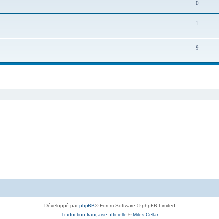
0
1
9
Développé par
phpBB
® Forum Software © phpBB Limited
Traduction française officielle
©
Miles Cellar