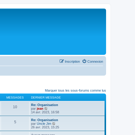
Inscription
Connexion
Marquer tous les sous-forums comme lus
MESSAGES
DERNIER MESSAGE
Re: Organisation
10
C
par
jean
o
14 avr. 2023, 16:58
n
s
Re: Organisation
5
u
C
par
Uncle Jim
l
o
26 avr. 2023, 15:25
t
n
e
s