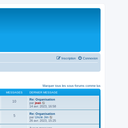
Inscription
Connexion
Marquer tous les sous-forums comme lus
MESSAGES
DERNIER MESSAGE
Re: Organisation
10
C
par
jean
o
14 avr. 2023, 16:58
n
s
Re: Organisation
5
u
C
par
Uncle Jim
l
o
26 avr. 2023, 15:25
t
n
e
s