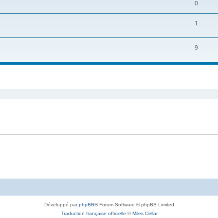
0
1
9
Développé par
phpBB
® Forum Software © phpBB Limited
Traduction française officielle
©
Miles Cellar