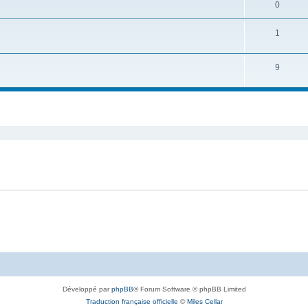
0
1
9
Développé par
phpBB
® Forum Software © phpBB Limited
Traduction française officielle
©
Miles Cellar