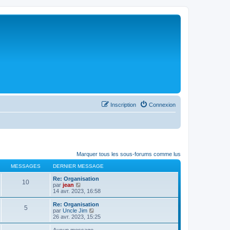
Inscription
Connexion
Marquer tous les sous-forums comme lus
MESSAGES
DERNIER MESSAGE
Re: Organisation
10
C
par
jean
o
14 avr. 2023, 16:58
n
s
Re: Organisation
5
u
C
par
Uncle Jim
l
o
26 avr. 2023, 15:25
t
n
e
s