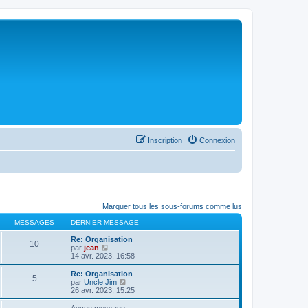
Inscription
Connexion
Marquer tous les sous-forums comme lus
MESSAGES
DERNIER MESSAGE
Re: Organisation
10
C
par
jean
o
14 avr. 2023, 16:58
n
s
Re: Organisation
5
u
C
par
Uncle Jim
l
o
26 avr. 2023, 15:25
t
n
e
s