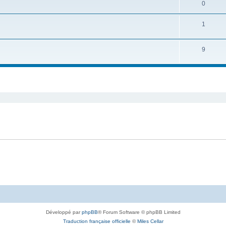
0
1
9
Développé par
phpBB
® Forum Software © phpBB Limited
Traduction française officielle
©
Miles Cellar