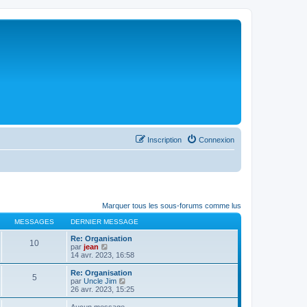
Inscription
Connexion
Marquer tous les sous-forums comme lus
MESSAGES
DERNIER MESSAGE
Re: Organisation
10
C
par
jean
o
14 avr. 2023, 16:58
n
s
Re: Organisation
5
u
C
par
Uncle Jim
l
o
26 avr. 2023, 15:25
t
n
e
s