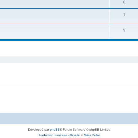
0
1
9
Développé par
phpBB
® Forum Software © phpBB Limited
Traduction française officielle
©
Miles Cellar