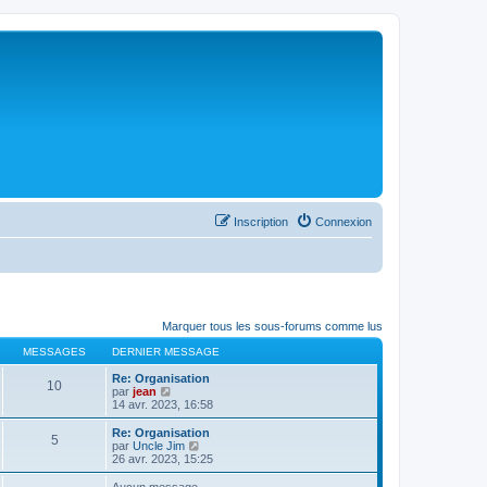
Inscription
Connexion
Marquer tous les sous-forums comme lus
MESSAGES
DERNIER MESSAGE
Re: Organisation
10
C
par
jean
o
14 avr. 2023, 16:58
n
s
Re: Organisation
5
u
C
par
Uncle Jim
l
o
26 avr. 2023, 15:25
t
n
e
s