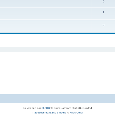
0
1
9
Développé par
phpBB
® Forum Software © phpBB Limited
Traduction française officielle
©
Miles Cellar