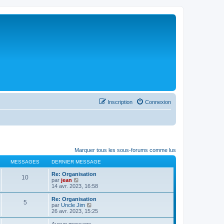
Inscription
Connexion
Marquer tous les sous-forums comme lus
MESSAGES
DERNIER MESSAGE
Re: Organisation
10
C
par
jean
o
14 avr. 2023, 16:58
n
s
Re: Organisation
5
u
C
par
Uncle Jim
l
o
26 avr. 2023, 15:25
t
n
e
s