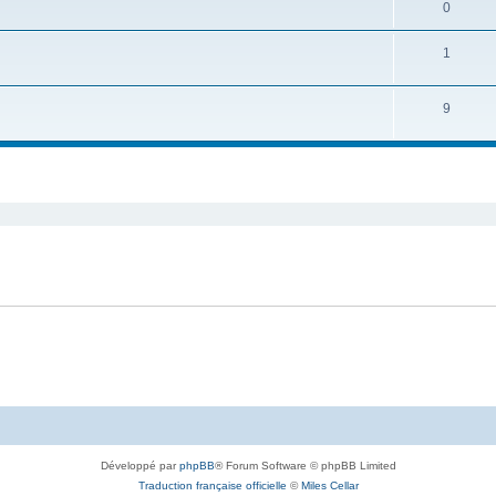
0
1
9
Développé par
phpBB
® Forum Software © phpBB Limited
Traduction française officielle
©
Miles Cellar