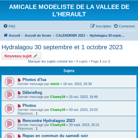
AMICALE MODELISTE DE LA VALLEE DE
L'HERAULT
FAQ
Inscription
Connexion
Accueil
Accueil du forum
CALENDRIER 2023
Hydralagou 30 septembre et 1 octobre 2023
Hydralagou 30 septembre et 1 octobre 2023
Nouveau sujet
Marquer les sujets comme lus
• 9 sujets • Page
1
sur
1
Sujets
Photos d'Isa
Dernier message par
mitch
«
16 oct. 2023, 20:30
Débriefing
Dernier message par
Chamy34
«
15 oct. 2023, 19:49
Photos
Dernier message par
Chamy34
«
03 oct. 2023, 15:53
Réponses :
1
Rencontre Hydralagou 2023
Dernier message par
Chamy34
«
29 sept. 2023, 20:21
Réponses :
1
Repas en commun du samedi soir