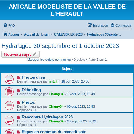
AMICALE MODELISTE DE LA VALLEE DE
L'HERAULT
FAQ
Inscription
Connexion
Accueil
Accueil du forum
CALENDRIER 2023
Hydralagou 30 septembre et 1 octobre 2023
Hydralagou 30 septembre et 1 octobre 2023
Nouveau sujet
Marquer les sujets comme lus
• 9 sujets • Page
1
sur
1
Sujets
Photos d'Isa
Dernier message par
mitch
«
16 oct. 2023, 20:30
Débriefing
Dernier message par
Chamy34
«
15 oct. 2023, 19:49
Photos
Dernier message par
Chamy34
«
03 oct. 2023, 15:53
Réponses :
1
Rencontre Hydralagou 2023
Dernier message par
Chamy34
«
29 sept. 2023, 20:21
Réponses :
1
Repas en commun du samedi soir