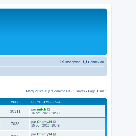
Inscription
Connexion
Marquer les sujets comme lus
• 9 sujets • Page
1
sur
1
VUES
DERNIER MESSAGE
par
mitch
30311
16 oct. 2023, 20:30
par
Chamy34
7038
15 oct. 2023, 19:49
par
Chamy34