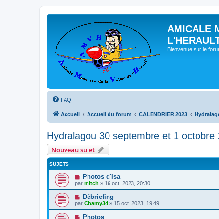
AMICALE 
L'HERAUL
Bienvenue sur le for
FAQ
Accueil
Accueil du forum
CALENDRIER 2023
Hydralag
Hydralagou 30 septembre et 1 octobre
Nouveau sujet
SUJETS
Photos d'Isa
par
mitch
» 16 oct. 2023, 20:30
Débriefing
par
Chamy34
» 15 oct. 2023, 19:49
Photos