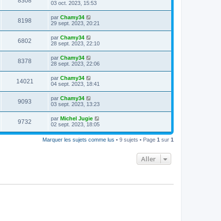
8308
03 oct. 2023, 15:53
par
Chamy34
8198
29 sept. 2023, 20:21
par
Chamy34
6802
28 sept. 2023, 22:10
par
Chamy34
8378
28 sept. 2023, 22:06
par
Chamy34
14021
04 sept. 2023, 18:41
par
Chamy34
9093
03 sept. 2023, 13:23
par
Michel Jugie
9732
02 sept. 2023, 18:05
Marquer les sujets comme lus
• 9 sujets • Page
1
sur
1
Aller