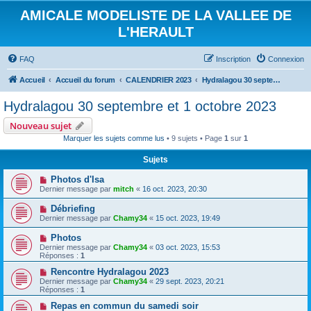
AMICALE MODELISTE DE LA VALLEE DE
L'HERAULT
FAQ
Inscription
Connexion
Accueil
Accueil du forum
CALENDRIER 2023
Hydralagou 30 septembre et 1 octobre 2023
Hydralagou 30 septembre et 1 octobre 2023
Nouveau sujet
Marquer les sujets comme lus
• 9 sujets • Page
1
sur
1
Sujets
Photos d'Isa
Dernier message par
mitch
«
16 oct. 2023, 20:30
Débriefing
Dernier message par
Chamy34
«
15 oct. 2023, 19:49
Photos
Dernier message par
Chamy34
«
03 oct. 2023, 15:53
Réponses :
1
Rencontre Hydralagou 2023
Dernier message par
Chamy34
«
29 sept. 2023, 20:21
Réponses :
1
Repas en commun du samedi soir