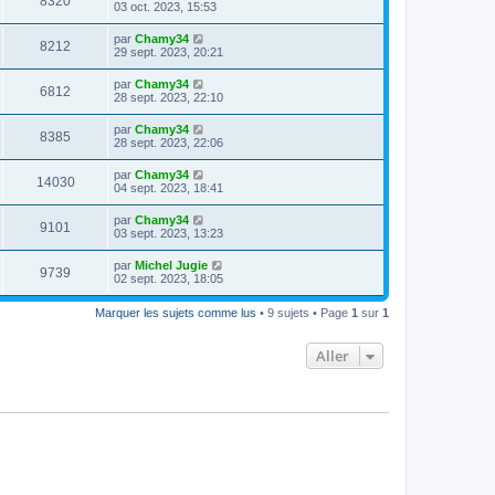
8320
03 oct. 2023, 15:53
par
Chamy34
8212
29 sept. 2023, 20:21
par
Chamy34
6812
28 sept. 2023, 22:10
par
Chamy34
8385
28 sept. 2023, 22:06
par
Chamy34
14030
04 sept. 2023, 18:41
par
Chamy34
9101
03 sept. 2023, 13:23
par
Michel Jugie
9739
02 sept. 2023, 18:05
Marquer les sujets comme lus
• 9 sujets • Page
1
sur
1
Aller