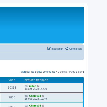
Inscription
Connexion
Marquer les sujets comme lus
• 9 sujets • Page
1
sur
1
VUES
DERNIER MESSAGE
par
mitch
30333
16 oct. 2023, 20:30
par
Chamy34
7056
15 oct. 2023, 19:49
par
Chamy34