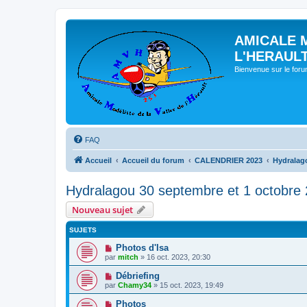
AMICALE 
L'HERAUL
Bienvenue sur le for
FAQ
Accueil
Accueil du forum
CALENDRIER 2023
Hydralag
Hydralagou 30 septembre et 1 octobre
Nouveau sujet
SUJETS
Photos d'Isa
par
mitch
» 16 oct. 2023, 20:30
Débriefing
par
Chamy34
» 15 oct. 2023, 19:49
Photos