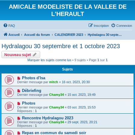
AMICALE MODELISTE DE LA VALLEE DE
L'HERAULT
FAQ
Inscription
Connexion
Accueil
Accueil du forum
CALENDRIER 2023
Hydralagou 30 septembre et 1 octobre 2023
Hydralagou 30 septembre et 1 octobre 2023
Nouveau sujet
Marquer les sujets comme lus
• 9 sujets • Page
1
sur
1
Sujets
Photos d'Isa
Dernier message par
mitch
«
16 oct. 2023, 20:30
Débriefing
Dernier message par
Chamy34
«
15 oct. 2023, 19:49
Photos
Dernier message par
Chamy34
«
03 oct. 2023, 15:53
Réponses :
1
Rencontre Hydralagou 2023
Dernier message par
Chamy34
«
29 sept. 2023, 20:21
Réponses :
1
Repas en commun du samedi soir