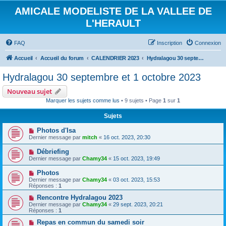
AMICALE MODELISTE DE LA VALLEE DE
L'HERAULT
FAQ
Inscription
Connexion
Accueil
Accueil du forum
CALENDRIER 2023
Hydralagou 30 septembre et 1 octobre 2023
Hydralagou 30 septembre et 1 octobre 2023
Nouveau sujet
Marquer les sujets comme lus
• 9 sujets • Page
1
sur
1
Sujets
Photos d'Isa
Dernier message par
mitch
«
16 oct. 2023, 20:30
Débriefing
Dernier message par
Chamy34
«
15 oct. 2023, 19:49
Photos
Dernier message par
Chamy34
«
03 oct. 2023, 15:53
Réponses :
1
Rencontre Hydralagou 2023
Dernier message par
Chamy34
«
29 sept. 2023, 20:21
Réponses :
1
Repas en commun du samedi soir