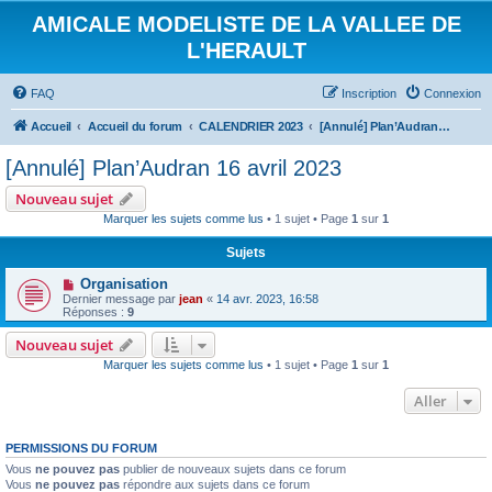
AMICALE MODELISTE DE LA VALLEE DE
L'HERAULT
FAQ
Inscription
Connexion
Accueil
Accueil du forum
CALENDRIER 2023
[Annulé] Plan’Audran 16 avril 2023
[Annulé] Plan’Audran 16 avril 2023
Nouveau sujet
Marquer les sujets comme lus
• 1 sujet • Page
1
sur
1
Sujets
Organisation
Dernier message par
jean
«
14 avr. 2023, 16:58
Réponses :
9
Nouveau sujet
Marquer les sujets comme lus
• 1 sujet • Page
1
sur
1
Aller
PERMISSIONS DU FORUM
Vous
ne pouvez pas
publier de nouveaux sujets dans ce forum
Vous
ne pouvez pas
répondre aux sujets dans ce forum