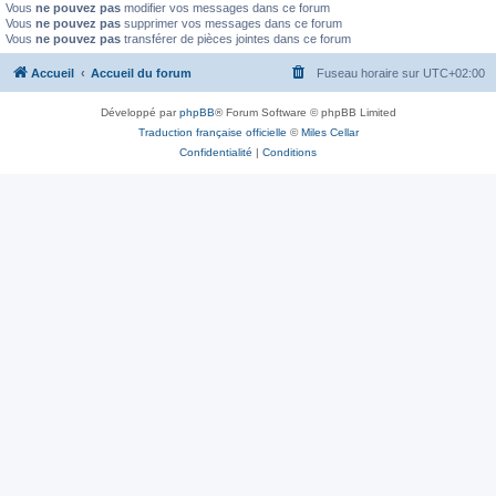
Vous
ne pouvez pas
modifier vos messages dans ce forum
Vous
ne pouvez pas
supprimer vos messages dans ce forum
Vous
ne pouvez pas
transférer de pièces jointes dans ce forum
Accueil
Accueil du forum
Fuseau horaire sur
UTC+02:00
Développé par
phpBB
® Forum Software © phpBB Limited
Traduction française officielle
©
Miles Cellar
Confidentialité
|
Conditions