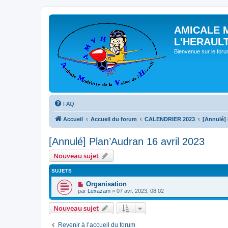
AMICALE 
L'HERAUL
Bienvenue sur le for
FAQ
Accueil
Accueil du forum
CALENDRIER 2023
[Annulé] 
[Annulé] Plan’Audran 16 avril 2023
Nouveau sujet
SUJETS
Organisation
par
Lexazam
» 07 avr. 2023, 08:02
Nouveau sujet
Revenir à l’accueil du forum