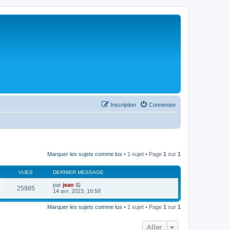
Inscription
Connexion
Marquer les sujets comme lus
• 1 sujet • Page
1
sur
1
VUES
DERNIER MESSAGE
par
jean
25985
14 avr. 2023, 16:58
Marquer les sujets comme lus
• 1 sujet • Page
1
sur
1
Aller