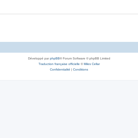
Développé par
phpBB
® Forum Software © phpBB Limited
Traduction française officielle
©
Miles Cellar
Confidentialité
|
Conditions