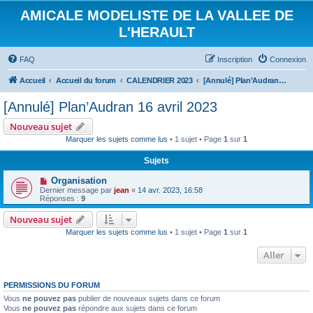
AMICALE MODELISTE DE LA VALLEE DE
L'HERAULT
FAQ
Inscription
Connexion
Accueil
Accueil du forum
CALENDRIER 2023
[Annulé] Plan’Audran 16 avril 2023
[Annulé] Plan’Audran 16 avril 2023
Nouveau sujet
Marquer les sujets comme lus
• 1 sujet • Page
1
sur
1
Sujets
Organisation
Dernier message par
jean
«
14 avr. 2023, 16:58
Réponses :
9
Nouveau sujet
Marquer les sujets comme lus
• 1 sujet • Page
1
sur
1
Aller
PERMISSIONS DU FORUM
Vous
ne pouvez pas
publier de nouveaux sujets dans ce forum
Vous
ne pouvez pas
répondre aux sujets dans ce forum