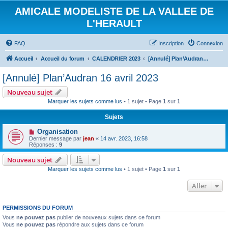
AMICALE MODELISTE DE LA VALLEE DE
L'HERAULT
FAQ
Inscription
Connexion
Accueil
Accueil du forum
CALENDRIER 2023
[Annulé] Plan’Audran 16 avril 2023
[Annulé] Plan’Audran 16 avril 2023
Nouveau sujet
Marquer les sujets comme lus
• 1 sujet • Page
1
sur
1
Sujets
Organisation
Dernier message par
jean
«
14 avr. 2023, 16:58
Réponses :
9
Nouveau sujet
Marquer les sujets comme lus
• 1 sujet • Page
1
sur
1
Aller
PERMISSIONS DU FORUM
Vous
ne pouvez pas
publier de nouveaux sujets dans ce forum
Vous
ne pouvez pas
répondre aux sujets dans ce forum