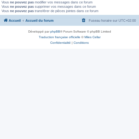
Vous
ne pouvez pas
modifier vos messages dans ce forum
Vous
ne pouvez pas
supprimer vos messages dans ce forum
Vous
ne pouvez pas
transférer de pièces jointes dans ce forum
Accueil
Accueil du forum
Fuseau horaire sur
UTC+02:00
Développé par
phpBB
® Forum Software © phpBB Limited
Traduction française officielle
©
Miles Cellar
Confidentialité
|
Conditions