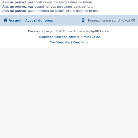
Vous
ne pouvez pas
modifier vos messages dans ce forum
Vous
ne pouvez pas
supprimer vos messages dans ce forum
Vous
ne pouvez pas
transférer de pièces jointes dans ce forum
Accueil
Accueil du forum
Fuseau horaire sur
UTC+02:00
Développé par
phpBB
® Forum Software © phpBB Limited
Traduction française officielle
©
Miles Cellar
Confidentialité
|
Conditions