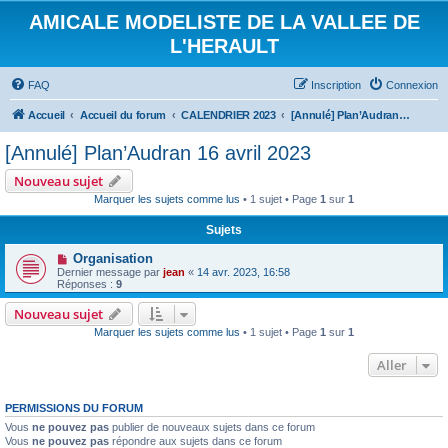
AMICALE MODELISTE DE LA VALLEE DE
L'HERAULT
FAQ
Inscription
Connexion
Accueil
Accueil du forum
CALENDRIER 2023
[Annulé] Plan’Audran 16 avril 2023
[Annulé] Plan’Audran 16 avril 2023
Nouveau sujet
Marquer les sujets comme lus
• 1 sujet • Page
1
sur
1
Sujets
Organisation
Dernier message par
jean
«
14 avr. 2023, 16:58
Réponses :
9
Nouveau sujet
Marquer les sujets comme lus
• 1 sujet • Page
1
sur
1
Aller
PERMISSIONS DU FORUM
Vous
ne pouvez pas
publier de nouveaux sujets dans ce forum
Vous
ne pouvez pas
répondre aux sujets dans ce forum