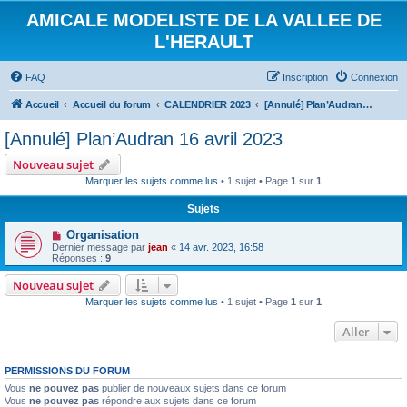
AMICALE MODELISTE DE LA VALLEE DE
L'HERAULT
FAQ
Inscription
Connexion
Accueil
Accueil du forum
CALENDRIER 2023
[Annulé] Plan’Audran 16 avril 2023
[Annulé] Plan’Audran 16 avril 2023
Nouveau sujet
Marquer les sujets comme lus
• 1 sujet • Page
1
sur
1
Sujets
Organisation
Dernier message par
jean
«
14 avr. 2023, 16:58
Réponses :
9
Nouveau sujet
Marquer les sujets comme lus
• 1 sujet • Page
1
sur
1
Aller
PERMISSIONS DU FORUM
Vous
ne pouvez pas
publier de nouveaux sujets dans ce forum
Vous
ne pouvez pas
répondre aux sujets dans ce forum