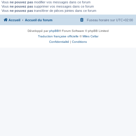
Vous
ne pouvez pas
modifier vos messages dans ce forum
Vous
ne pouvez pas
supprimer vos messages dans ce forum
Vous
ne pouvez pas
transférer de pièces jointes dans ce forum
Accueil
Accueil du forum
Fuseau horaire sur
UTC+02:00
Développé par
phpBB
® Forum Software © phpBB Limited
Traduction française officielle
©
Miles Cellar
Confidentialité
|
Conditions